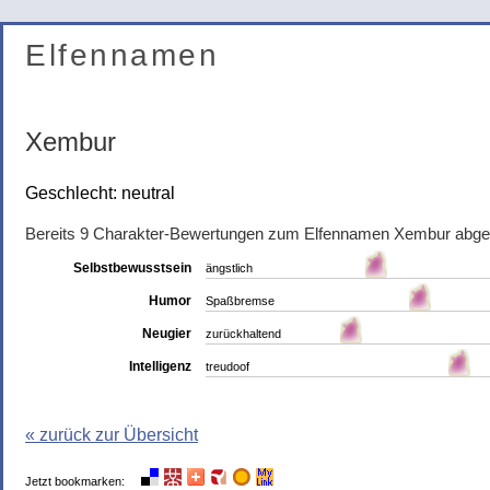
Elfennamen
Xembur
Geschlecht: neutral
Bereits 9 Charakter-Bewertungen zum Elfennamen Xembur abg
Selbstbewusstsein
ängstlich
Humor
Spaßbremse
Neugier
zurückhaltend
Intelligenz
treudoof
« zurück zur Übersicht
Jetzt bookmarken: