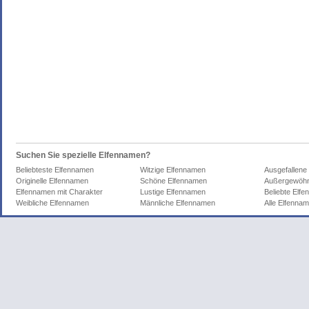
Suchen Sie spezielle Elfennamen?
Beliebteste Elfennamen
Witzige Elfennamen
Ausgefallene
Originelle Elfennamen
Schöne Elfennamen
Außergewöhn
Elfennamen mit Charakter
Lustige Elfennamen
Beliebte Elf
Weibliche Elfennamen
Männliche Elfennamen
Alle Elfenna