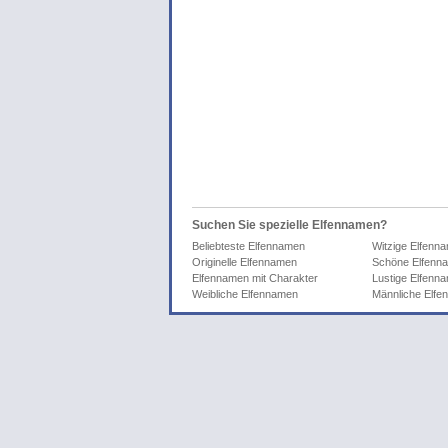
Suchen Sie spezielle Elfennamen?
Beliebteste Elfennamen
Witzige Elfenn
Originelle Elfennamen
Schöne Elfenn
Elfennamen mit Charakter
Lustige Elfenn
Weibliche Elfennamen
Männliche Elf