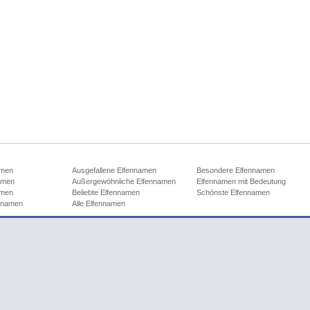
amen
Ausgefallene Elfennamen
Besondere Elfennamen
amen
Außergewöhnliche Elfennamen
Elfennamen mit Bedeutung
amen
Beliebte Elfennamen
Schönste Elfennamen
ennamen
Alle Elfennamen