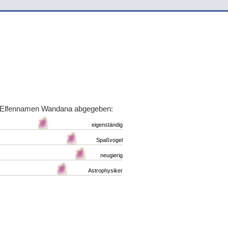
m Elfennamen Wandana abgegeben:
eigenständig
Spaßvogel
neugierig
Astrophysiker