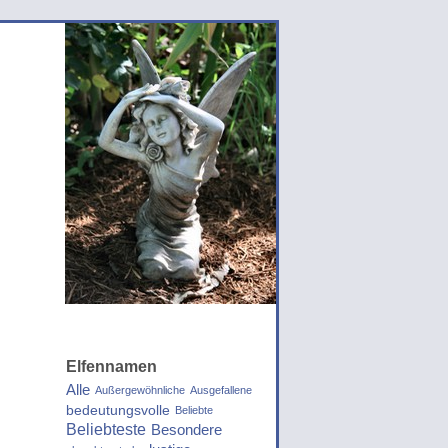
Elfennamen
Alle
Außergewöhnliche
Ausgefallene
bedeutungsvolle
Beliebte
Beliebteste
Besondere