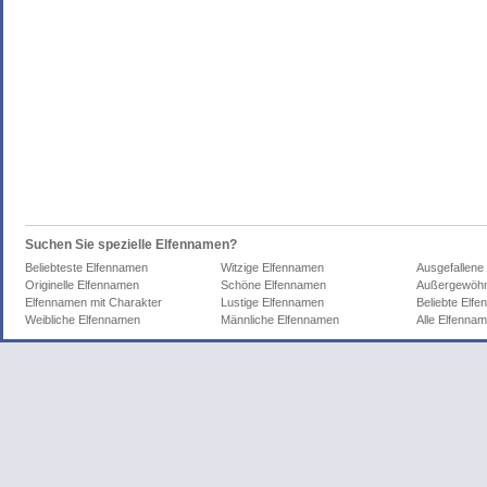
Suchen Sie spezielle Elfennamen?
Beliebteste Elfennamen
Witzige Elfennamen
Ausgefallene
Originelle Elfennamen
Schöne Elfennamen
Außergewöhn
Elfennamen mit Charakter
Lustige Elfennamen
Beliebte Elf
Weibliche Elfennamen
Männliche Elfennamen
Alle Elfenna