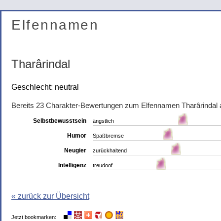
Elfennamen
Tharârindal
Geschlecht: neutral
Bereits 23 Charakter-Bewertungen zum Elfennamen Tharârindal
Selbstbewusstsein
ängstlich
Humor
Spaßbremse
Neugier
zurückhaltend
Intelligenz
treudoof
« zurück zur Übersicht
Jetzt bookmarken: