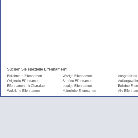
Suchen Sie spezielle Elfennamen?
Beliebteste Elfennamen
Witzige Elfennamen
Ausgefallene
Originelle Elfennamen
Schöne Elfennamen
Außergewöhn
Elfennamen mit Charakter
Lustige Elfennamen
Beliebte Elf
Weibliche Elfennamen
Männliche Elfennamen
Alle Elfenna