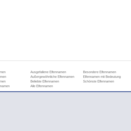
amen
Ausgefallene Elfennamen
Besondere Elfennamen
amen
Außergewöhnliche Elfennamen
Elfennamen mit Bedeutung
amen
Beliebte Elfennamen
Schönste Elfennamen
ennamen
Alle Elfennamen