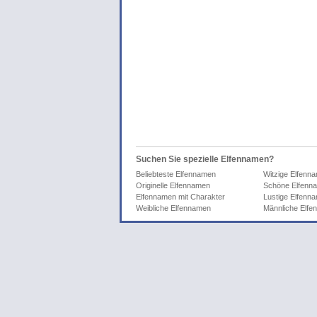
Suchen Sie spezielle Elfennamen?
Beliebteste Elfennamen
Witzige Elfenn
Originelle Elfennamen
Schöne Elfenn
Elfennamen mit Charakter
Lustige Elfenn
Weibliche Elfennamen
Männliche Elf