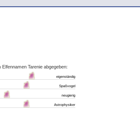
m Elfennamen Tarenie abgegeben:
eigenständig
Spaßvogel
neugierig
Astrophysiker