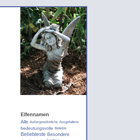
Elfennamen
Alle
Außergewöhnliche
Ausgefallene
bedeutungsvolle
Beliebte
Beliebteste
Besondere