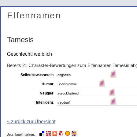
Elfennamen
Tamesis
Geschlecht: weiblich
Bereits 21 Charakter-Bewertungen zum Elfennamen Tamesis ab
Selbstbewusstsein
ängstlich
Humor
Spaßbremse
Neugier
zurückhaltend
Intelligenz
treudoof
« zurück zur Übersicht
Jetzt bookmarken: