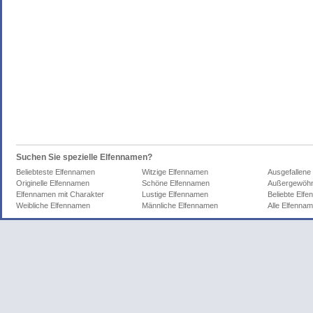
Suchen Sie spezielle Elfennamen?
Beliebteste Elfennamen
Witzige Elfennamen
Ausgefallene
Originelle Elfennamen
Schöne Elfennamen
Außergewöhn
Elfennamen mit Charakter
Lustige Elfennamen
Beliebte Elf
Weibliche Elfennamen
Männliche Elfennamen
Alle Elfenna