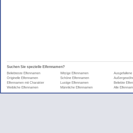
Suchen Sie spezielle Elfennamen?
Beliebteste Elfennamen
Witzige Elfennamen
Ausgefallene
Originelle Elfennamen
Schöne Elfennamen
Außergewöhn
Elfennamen mit Charakter
Lustige Elfennamen
Beliebte Elf
Weibliche Elfennamen
Männliche Elfennamen
Alle Elfenna