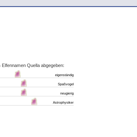
m Elfennamen Quella abgegeben:
eigenständig
Spaßvogel
neugierig
Astrophysiker