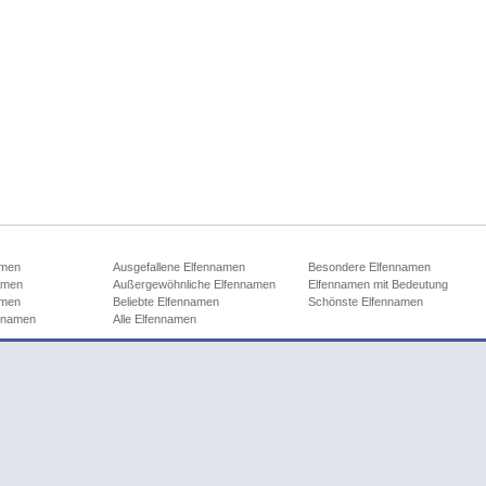
amen
Ausgefallene Elfennamen
Besondere Elfennamen
amen
Außergewöhnliche Elfennamen
Elfennamen mit Bedeutung
amen
Beliebte Elfennamen
Schönste Elfennamen
ennamen
Alle Elfennamen