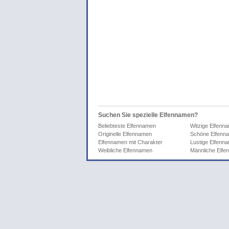
Suchen Sie spezielle Elfennamen?
Beliebteste Elfennamen
Witzige Elfenn
Originelle Elfennamen
Schöne Elfenn
Elfennamen mit Charakter
Lustige Elfenn
Weibliche Elfennamen
Männliche Elf