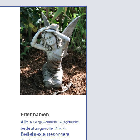
Elfennamen
Alle
Außergewöhnliche
Ausgefallene
bedeutungsvolle
Beliebte
Beliebteste
Besondere