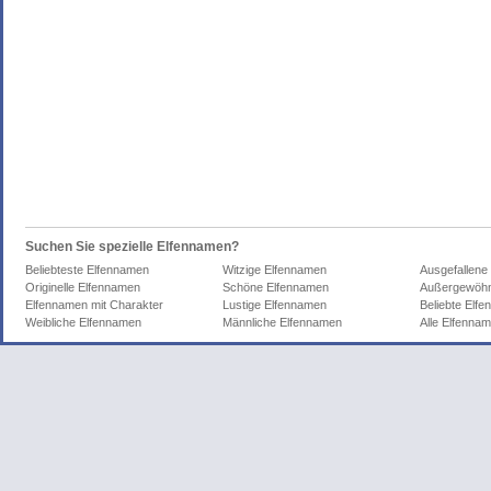
Suchen Sie spezielle Elfennamen?
Beliebteste Elfennamen
Witzige Elfennamen
Ausgefallene
Originelle Elfennamen
Schöne Elfennamen
Außergewöhn
Elfennamen mit Charakter
Lustige Elfennamen
Beliebte Elf
Weibliche Elfennamen
Männliche Elfennamen
Alle Elfenna