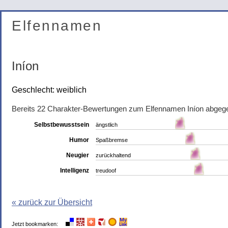
Elfennamen
Iníon
Geschlecht: weiblich
Bereits 22 Charakter-Bewertungen zum Elfennamen Iníon abgeg
Selbstbewusstsein
ängstlich
Humor
Spaßbremse
Neugier
zurückhaltend
Intelligenz
treudoof
« zurück zur Übersicht
Jetzt bookmarken: