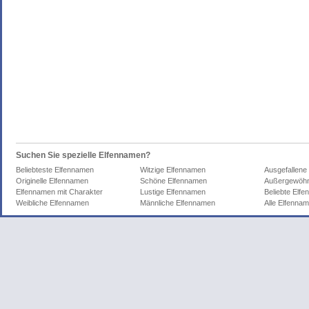
Suchen Sie spezielle Elfennamen?
Beliebteste Elfennamen
Witzige Elfennamen
Ausgefallene
Originelle Elfennamen
Schöne Elfennamen
Außergewöhn
Elfennamen mit Charakter
Lustige Elfennamen
Beliebte Elf
Weibliche Elfennamen
Männliche Elfennamen
Alle Elfenna