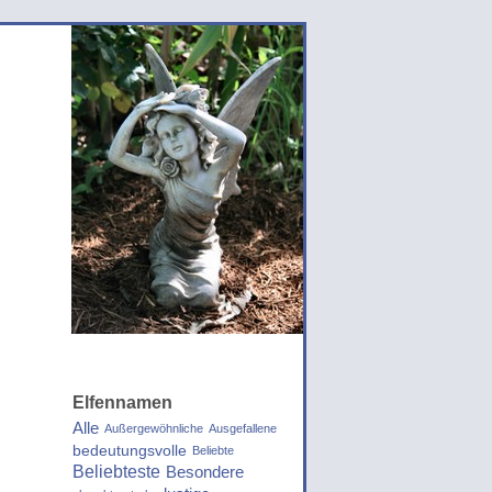
Elfennamen
Alle
Außergewöhnliche
Ausgefallene
bedeutungsvolle
Beliebte
Beliebteste
Besondere