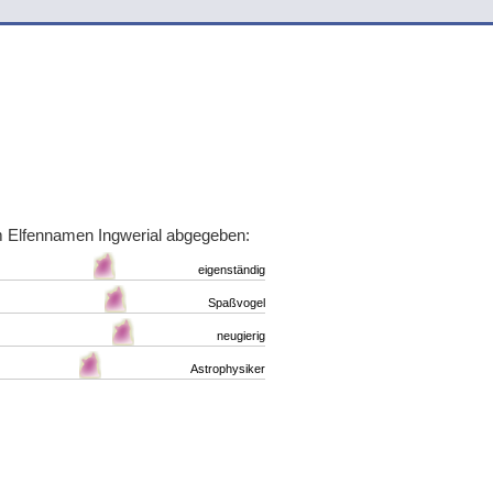
 Elfennamen Ingwerial abgegeben:
eigenständig
Spaßvogel
neugierig
Astrophysiker