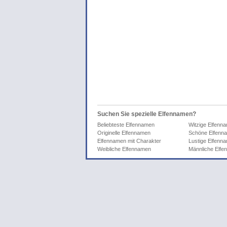
Suchen Sie spezielle Elfennamen?
Beliebteste Elfennamen
Witzige Elfenn
Originelle Elfennamen
Schöne Elfenn
Elfennamen mit Charakter
Lustige Elfenn
Weibliche Elfennamen
Männliche Elf