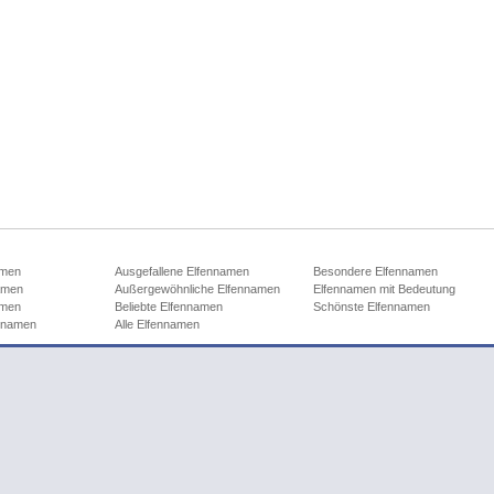
amen
Ausgefallene Elfennamen
Besondere Elfennamen
amen
Außergewöhnliche Elfennamen
Elfennamen mit Bedeutung
amen
Beliebte Elfennamen
Schönste Elfennamen
ennamen
Alle Elfennamen