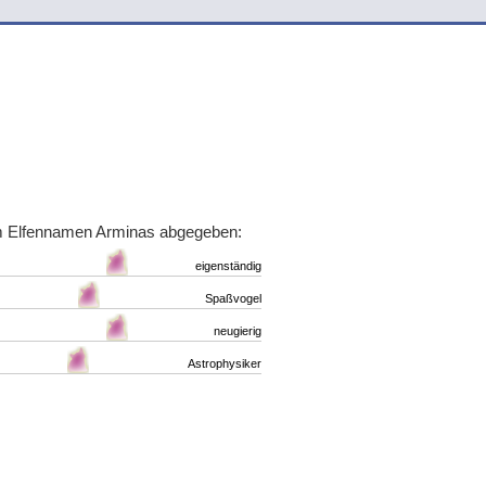
m Elfennamen Arminas abgegeben:
eigenständig
Spaßvogel
neugierig
Astrophysiker