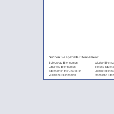
Suchen Sie spezielle Elfennamen?
Beliebteste Elfennamen
Witzige Elfenn
Originelle Elfennamen
Schöne Elfenn
Elfennamen mit Charakter
Lustige Elfenn
Weibliche Elfennamen
Männliche Elf