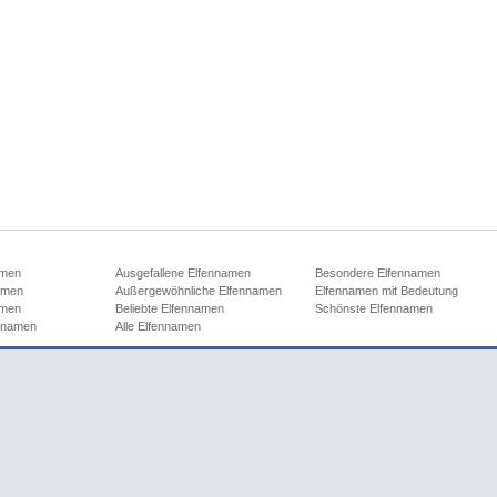
amen
Ausgefallene Elfennamen
Besondere Elfennamen
amen
Außergewöhnliche Elfennamen
Elfennamen mit Bedeutung
amen
Beliebte Elfennamen
Schönste Elfennamen
ennamen
Alle Elfennamen