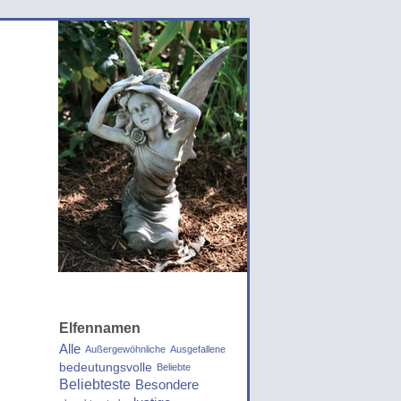
Elfennamen
Alle
Außergewöhnliche
Ausgefallene
bedeutungsvolle
Beliebte
Beliebteste
Besondere