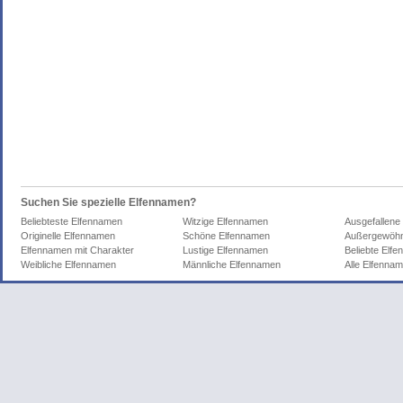
Suchen Sie spezielle Elfennamen?
Beliebteste Elfennamen
Witzige Elfennamen
Ausgefallene
Originelle Elfennamen
Schöne Elfennamen
Außergewöhn
Elfennamen mit Charakter
Lustige Elfennamen
Beliebte Elf
Weibliche Elfennamen
Männliche Elfennamen
Alle Elfenna