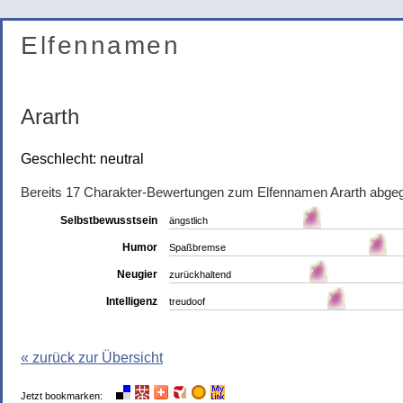
Elfennamen
Ararth
Geschlecht: neutral
Bereits 17 Charakter-Bewertungen zum Elfennamen Ararth abge
Selbstbewusstsein
ängstlich
Humor
Spaßbremse
Neugier
zurückhaltend
Intelligenz
treudoof
« zurück zur Übersicht
Jetzt bookmarken: