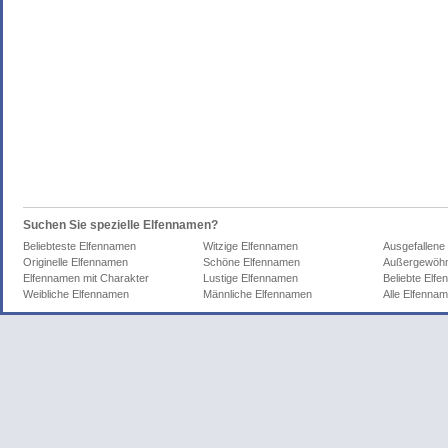
Suchen Sie spezielle Elfennamen?
Beliebteste Elfennamen
Witzige Elfennamen
Ausgefallene
Originelle Elfennamen
Schöne Elfennamen
Außergewöhn
Elfennamen mit Charakter
Lustige Elfennamen
Beliebte Elf
Weibliche Elfennamen
Männliche Elfennamen
Alle Elfenna