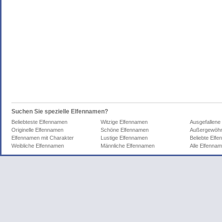
Suchen Sie spezielle Elfennamen?
Beliebteste Elfennamen
Witzige Elfennamen
Ausgefallene
Originelle Elfennamen
Schöne Elfennamen
Außergewöhn
Elfennamen mit Charakter
Lustige Elfennamen
Beliebte Elf
Weibliche Elfennamen
Männliche Elfennamen
Alle Elfenna