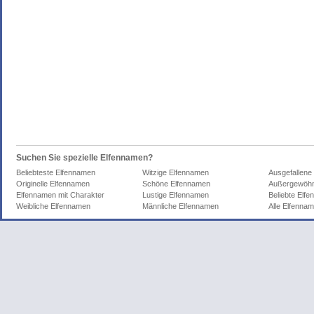
Suchen Sie spezielle Elfennamen?
Beliebteste Elfennamen
Witzige Elfennamen
Ausgefallene
Originelle Elfennamen
Schöne Elfennamen
Außergewöhn
Elfennamen mit Charakter
Lustige Elfennamen
Beliebte Elf
Weibliche Elfennamen
Männliche Elfennamen
Alle Elfenna