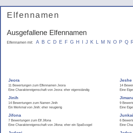
Elfennamen
Ausgefallene Elfennamen
A
B
C
D
E
F
G
H
I
J
K
L
M
N
O
P
Q
Elfennamen mit:
Jeora
Jeshe
11 Bewertungen zum Elfennamen Jeora
14 Bewer
Eine Charaktereigenschaft von Jeora: eher eigenständig
Eine Eig
Jinih
Jiman
14 Bewertungen zum Namen Jinih
9 Bewer
Ein Merkmal von Jinih: eher neugierig
Eine Eige
Jifona
Junka
7 Bewertungen zum Elf Jifona
6 Bewert
Eine Charaktereigenschaft von Jifona: eher ein Spaßvogel
Eine Cha
Judani
Jadya