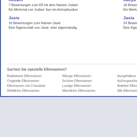
7 Bewertungen zum Elf mit dem Namen Judani
18 Bewer
Ein Merkmal von Judani: fast ein Astrophysiker
Ein Merkm
Jasie
Jasia
16 Bewertungen zum Namen Jasie
24 Bewer
Eine Eigenschaft von Jasie: eher eigenständig
Eine Eig
Suchen Sie spezielle Elfennamen?
Beliebteste Elfennamen
Witzige Elfennamen
Ausgefallene
Originelle Elfennamen
Schöne Elfennamen
Außergewöhn
Elfennamen mit Charakter
Lustige Elfennamen
Beliebte Elf
Weibliche Elfennamen
Männliche Elfennamen
Alle Elfenna