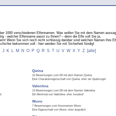
n über 1000 verschiedenen Elfennamen. Was wollen Sie mit dem Namen aussa
g - welcher Elfenname passt zu Ihnen? – denn die Elfe soll Sie ja,
pern! Wenn Sie sich noch nicht schlüssig darüber sind welchen Namen Ihre El
chichte bekommen soll - hier werden Sie mit Sicherheit fündig!
I
J
K
L
M
N
O
P
Q
R
S
T
U
V
W
X
Y
Z
[alle]
Qwina
10 Bewertungen zum Elf mit dem Namen Qwina
Eine Charaktereigenschaft von Qwina: eher ein Spaßvogel
Valentina
10 Bewertungen zum Elf mit dem Namen Valentina
d
Ein Merkmal von Valentina: eher treudoof
Wuno
7 Bewertungen zum Kosenamen Wuno
Eine Eigenschaft von Wuno: eher ängstlich