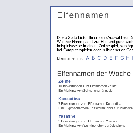
Elfennamen
Diese Seite bietet Ihnen eine Auswahl vo
Welcher Name passt zur Elfe und ganz wichti
beispielsweise in einem Onlinespiel, verkör
bei Computerspielen oder in Ihrer neuen Ges
A
B
C
D
E
F
G
H
Elfennamen mit:
Elfennamen der Woche
Zeime
10 Bewertungen zum Elfennamen Zeime
Ein Merkmal von Zeime: eher ängstlich
Kessedina
7 Bewertungen zum Elfennamen Kessedina
Eine Eigenschaft von Kessedina: eher zurückhalten
Yasmine
9 Bewertungen zum Elfennamen Yasmine
Ein Merkmal von Yasmine: eher zurückhaltend