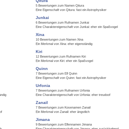
Qitura
5 Bewertungen zum Namen Qitura
Eine Eigenschaft von Qitura: fast ein Astrophysiker
Junkai
6 Bewertungen zum Rufnamen Junkai
Eine Charaktereigenschaft von Junkai: eher ein Spaßvogel
Xina
10 Bewertungen zum Namen Xina
Ein Merkmal von Xina: eher eigenständig
Kiri
12 Bewertungen zum Rufnamen Kiri
Ein Merkmal von Kiri: eher ein Spaßvogel
Quinn
7 Bewertungen zum Elf Quinn
Eine Eigenschaft von Quinn: fast ein Astrophysiker
Urfonia
7 Bewertungen zum Rufnamen Urfonia
ändig
Eine Charaktereigenschaft von Urfonia: eher treudoof
Zanail
7 Bewertungen zum Kosenamen Zanail
of
Ein Merkmal von Zanail: eher ängstlich
Jimana
9 Bewertungen zum Elfennamen Jimana
ch
Eine Charaktereigenschaft von Jimana: eher zurückhaltend