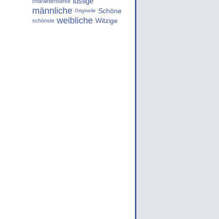
lustige
charakterstarke
männliche
Schöne
Originelle
weibliche
Witzige
schönste