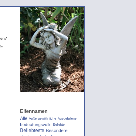
gen?
fe
Elfennamen
Alle
Außergewöhnliche
Ausgefallene
bedeutungsvolle
Beliebte
Beliebteste
Besondere